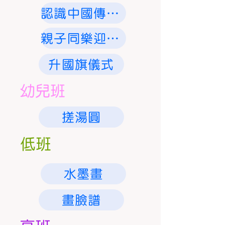
認識中國傳統節日 - 中秋節
親子同樂迎新春
升國旗儀式
幼兒班
搓湯圓
低班
水墨畫
畫臉譜