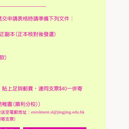
遞交申請表格時請準備下列文件︰
正副本(正本核對後發還)
款)
本，貼上足夠郵費，連同支票$40一併寄
園(順利分校))
enrolment.sl@jingjing.edu.hk
發送至電郵地址︰
寄支票)