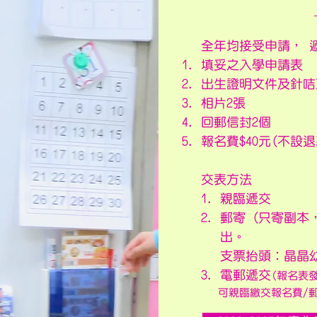
全年均接受申請， 
填妥之入學申請表
出生證明文件及針咭
相片2張
回郵信封2個
報名費$40元(不設退
交表方法
1. 親臨遞交
2. 郵寄 (只寄副
出。
支票抬頭︰晶晶幼稚
3. 電郵遞交
(報名表
可親臨繳交報名費/郵