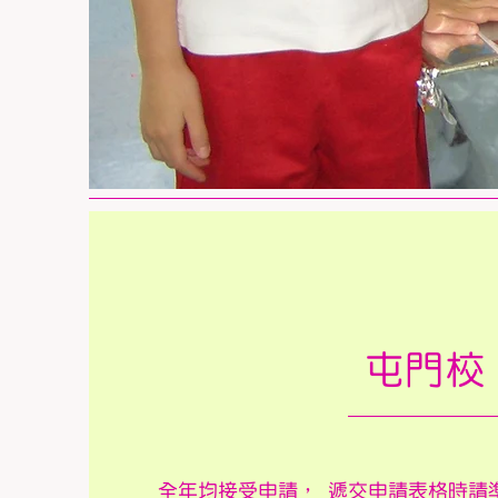
屯門
全年均接受申請， 遞交申請表格時請