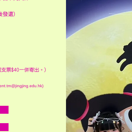
後發還)
支票$40一併寄出。)
ent.tm@jingjing.edu.hk
)