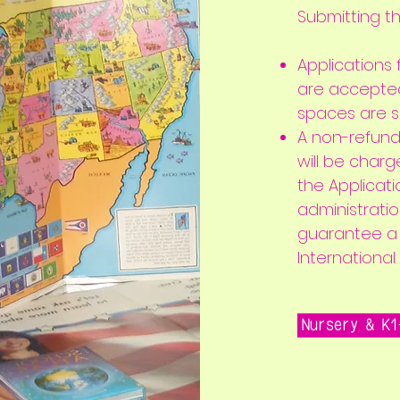
​Submitting t
Applications
are accepte
spaces are su
A non-refund
will be charg
the Applicati
administrati
guarantee a 
International
Nursery & K1