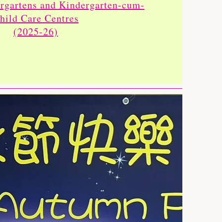
ergartens and Kindergarten-cum-
hild Care Centres
(2025-26)