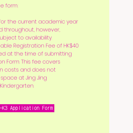
he form:
 for the current academic year
d throughout, however,
bject to availability.
able Registration Fee of HK$40
ed at the time of submitting
on Form. This fee covers
on costs and does not
space at Jing Jing
 Kindergarten.
-K3 Application Form