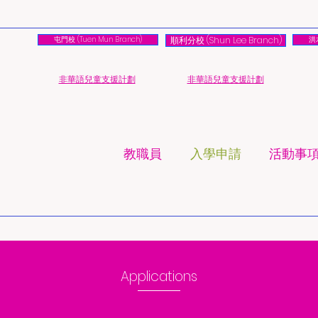
屯門校 (Tuen Mun Branch)
順利分校 (Shun Lee Branch)
洪水
​非華語兒童支援計劃
​非華語兒童支援計劃
教職員
入學申請
活動事
Applications