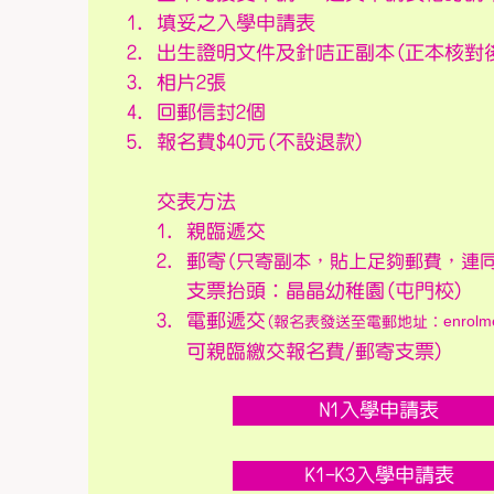
填妥之入學申請表
出生證明文件及針咭正副本(正本核對
相片2張
回郵信封2個
報名費$40元(不設退款)
交表方法
1. 親臨遞交
2. 郵寄
(只寄副本，貼上足夠郵費，連同
支票抬頭︰晶晶幼稚園(屯門校)
3. 電郵遞交
enrolm
(報名表發送至電郵地址︰
可親臨繳交報名費/郵寄支票)
N1入學申請表
K1-K3入學申請表