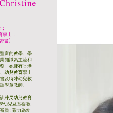
Christine
士；
育學士；
證書)
有豐富的教學、學
專業知識為主流和
服務。她擁有香港
）、幼兒教育學士
證書及特殊幼兒教
華語學童教師。
業訓練局幼兒教育
大學幼兒及基礎教
員 ; 致力為幼