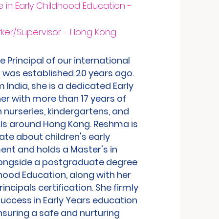
 in Early Childhood Education -
ker/Supervisor - Hong Kong
 Principal of our international
 was established 20 years ago.
m India, she is a dedicated Early
er with more than 17 years of
n nurseries, kindergartens, and
ls around Hong Kong. Reshma is
te about children's early
nt and holds a Master's in
ngside a postgraduate degree
dhood Education, along with her
incipals certification.
She firmly
success in Early Years education
nsuring a safe and nurturing