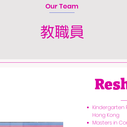
Our Team
教職員
Resh
Kindergarten P
Hong Kong
Masters in 