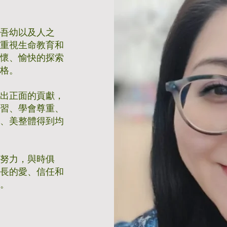
。
幼吾幼以及人之
，重視生命教育和
關懷、愉快的探索
品格。
做出正面的貢獻，
學習、學會尊重、
群、美整體得到均
作努力，與時俱
家長的愛、信任和
天。