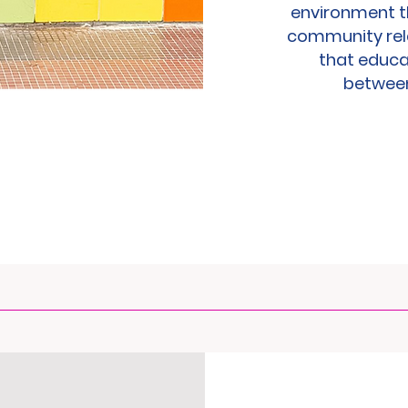
environment t
community rel
that educat
between