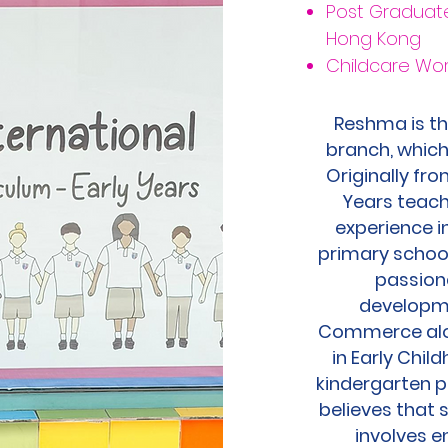
Post Graduate
Hong Kong
Childcare Wor
Reshma is the
branch, which
Originally fro
Years teach
experience i
primary schoo
passiona
developme
Commerce alo
in Early Chil
kindergarten pr
believes that 
involves e