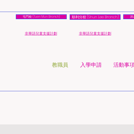
屯門校 (Tuen Mun Branch)
順利分校 (Shun Lee Branch)
洪水
​非華語兒童支援計劃
​非華語兒童支援計劃
教職員
入學申請
活動事