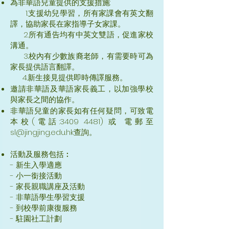
為非華語兒童提供的支援措施:
1.支援幼兒學習，所有家課會有英文翻
譯，協助家長在家指導子女家課。
2.所有通告均有中英文雙語，促進家校
溝通。
3.校內有少數族裔老師，有需要時可為
家長提供語言翻譯。
4.新生接見提供即時傳譯服務。
邀請非華語及華語家長義工，以加強學校
與家長之間的協作。
非華語兒童的家長如有任何疑問，可致電
本校(電話:
3409 4481)
或 電郵至
sl
@jingjing.edu.hk
查詢。
活動及服務包括︰
- 新生入學適應
- 小一銜接活動
- 家長親職講座及活動
- 非華語學生學習支援
- 到校學前康復服務
- 駐園社工計劃